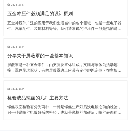
2024-08-31
五金冲压件必须满足的设计原则
五金冲压件广泛的应用于我们生活当中的各个领域，包括一些电子器
件、汽车配件、装饰材料等等。我们通常说的冲压件一般是指的是冷
冲压零件，举个例子，一块铁板，想把它变成个快餐盘，那就得先设
计一套模具，模具的工作面就是盘子的形状，用模具压这铁板，就变
成你想要的盘子了，这就是冷冲压，就是直接用模具对五金材料
2024-08-31
分享关于屏蔽罩的一些基本知识
屏蔽罩是一种五金零件，由支腿及罩体组成，支腿与罩体为活动连
接；罩体呈球冠状，有的屏蔽罩边上附带有定位脚以定位卡在主板相
应的位置。屏蔽罩从结构上讲分为一体式和框架两件式：一体式目前
应用的比较多，简单性价比高；框架两件式成本较高（一个屏蔽框加
一个屏蔽架，屏蔽框扣在屏蔽架上），但方便后期对里面芯片及电
2024-08-31
检验成品螺丝的几种主要方法
螺丝表面检验有分为两种，一种是螺丝生产好后没电镀之前的检验，
另一种是螺丝电镀好后的检验，也就是说螺丝加硬后，螺丝表面处理
好后的检验。螺丝生产好后没电镀之前，应该对螺丝进行尺寸，公差
等各方面的检验。看有没有达到国家标准或客户要求。螺丝表面处理
后，再对电镀好的螺丝进行检验，主要检验电镀的颜色和有没有