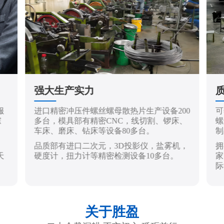
强大生产实力
服
进口精密冲压件螺丝螺母散热片生产设备200
可
踪
多台，模具部有精密CNC，线切割、锣床、
螺
车床、磨床、钻床等设备80多台。
制
品质部有进口二次元，3D投影仪，盐雾机，
拥
天
硬度计，扭力计等精密检测设备10多台。
家
际
关于胜盈