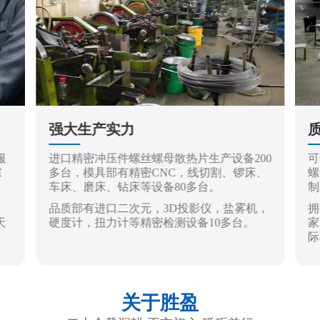
强大生产实力
服
进口精密冲压件螺丝螺母散热片生产设备200
可
踪
多台，模具部有精密CNC，线切割、锣床、
螺
车床、磨床、钻床等设备80多台。
制
品质部有进口二次元，3D投影仪，盐雾机，
拥
天
硬度计，扭力计等精密检测设备10多台。
家
际
关于胜盈