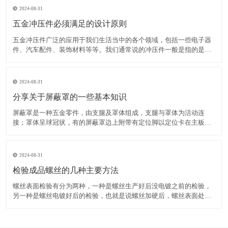
2024-08-31
五金冲压件必须满足的设计原则
五金冲压件广泛的应用于我们生活当中的各个领域，包括一些电子器
件、汽车配件、装饰材料等等。我们通常说的冲压件一般是指的是冷
冲压零件，举个例子，一块铁板，想把它变成个快餐盘，那就得先设
计一套模具，模具的工作面就是盘子的形状，用模具压这铁板，就变
成你想要的盘子了，这就是冷冲压，就是直接用模具对五金材料
2024-08-31
分享关于屏蔽罩的一些基本知识
屏蔽罩是一种五金零件，由支腿及罩体组成，支腿与罩体为活动连
接；罩体呈球冠状，有的屏蔽罩边上附带有定位脚以定位卡在主板相
应的位置。屏蔽罩从结构上讲分为一体式和框架两件式：一体式目前
应用的比较多，简单性价比高；框架两件式成本较高（一个屏蔽框加
一个屏蔽架，屏蔽框扣在屏蔽架上），但方便后期对里面芯片及电
2024-08-31
检验成品螺丝的几种主要方法
螺丝表面检验有分为两种，一种是螺丝生产好后没电镀之前的检验，
另一种是螺丝电镀好后的检验，也就是说螺丝加硬后，螺丝表面处理
好后的检验。螺丝生产好后没电镀之前，应该对螺丝进行尺寸，公差
等各方面的检验。看有没有达到国家标准或客户要求。螺丝表面处理
后，再对电镀好的螺丝进行检验，主要检验电镀的颜色和有没有