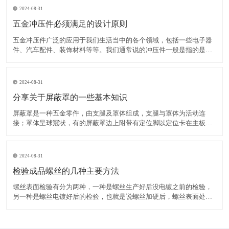
2024-08-31
五金冲压件必须满足的设计原则
五金冲压件广泛的应用于我们生活当中的各个领域，包括一些电子器
件、汽车配件、装饰材料等等。我们通常说的冲压件一般是指的是冷
冲压零件，举个例子，一块铁板，想把它变成个快餐盘，那就得先设
计一套模具，模具的工作面就是盘子的形状，用模具压这铁板，就变
成你想要的盘子了，这就是冷冲压，就是直接用模具对五金材料
2024-08-31
分享关于屏蔽罩的一些基本知识
屏蔽罩是一种五金零件，由支腿及罩体组成，支腿与罩体为活动连
接；罩体呈球冠状，有的屏蔽罩边上附带有定位脚以定位卡在主板相
应的位置。屏蔽罩从结构上讲分为一体式和框架两件式：一体式目前
应用的比较多，简单性价比高；框架两件式成本较高（一个屏蔽框加
一个屏蔽架，屏蔽框扣在屏蔽架上），但方便后期对里面芯片及电
2024-08-31
检验成品螺丝的几种主要方法
螺丝表面检验有分为两种，一种是螺丝生产好后没电镀之前的检验，
另一种是螺丝电镀好后的检验，也就是说螺丝加硬后，螺丝表面处理
好后的检验。螺丝生产好后没电镀之前，应该对螺丝进行尺寸，公差
等各方面的检验。看有没有达到国家标准或客户要求。螺丝表面处理
后，再对电镀好的螺丝进行检验，主要检验电镀的颜色和有没有