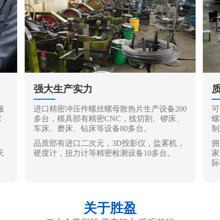
强大生产实力
服
进口精密冲压件螺丝螺母散热片生产设备200
可
踪
多台，模具部有精密CNC，线切割、锣床、
螺
车床、磨床、钻床等设备80多台。
制
品质部有进口二次元，3D投影仪，盐雾机，
拥
天
硬度计，扭力计等精密检测设备10多台。
家
际
关于胜盈