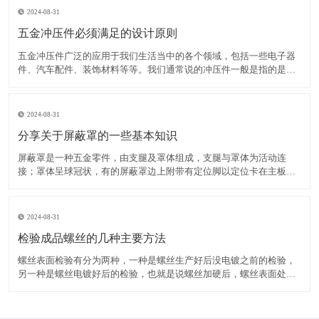
2024-08-31
五金冲压件必须满足的设计原则
五金冲压件广泛的应用于我们生活当中的各个领域，包括一些电子器
件、汽车配件、装饰材料等等。我们通常说的冲压件一般是指的是冷
冲压零件，举个例子，一块铁板，想把它变成个快餐盘，那就得先设
计一套模具，模具的工作面就是盘子的形状，用模具压这铁板，就变
成你想要的盘子了，这就是冷冲压，就是直接用模具对五金材料
2024-08-31
分享关于屏蔽罩的一些基本知识
屏蔽罩是一种五金零件，由支腿及罩体组成，支腿与罩体为活动连
接；罩体呈球冠状，有的屏蔽罩边上附带有定位脚以定位卡在主板相
应的位置。屏蔽罩从结构上讲分为一体式和框架两件式：一体式目前
应用的比较多，简单性价比高；框架两件式成本较高（一个屏蔽框加
一个屏蔽架，屏蔽框扣在屏蔽架上），但方便后期对里面芯片及电
2024-08-31
检验成品螺丝的几种主要方法
螺丝表面检验有分为两种，一种是螺丝生产好后没电镀之前的检验，
另一种是螺丝电镀好后的检验，也就是说螺丝加硬后，螺丝表面处理
好后的检验。螺丝生产好后没电镀之前，应该对螺丝进行尺寸，公差
等各方面的检验。看有没有达到国家标准或客户要求。螺丝表面处理
后，再对电镀好的螺丝进行检验，主要检验电镀的颜色和有没有