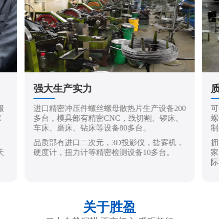
强大生产实力
服
进口精密冲压件螺丝螺母散热片生产设备200
可
踪
多台，模具部有精密CNC，线切割、锣床、
螺
车床、磨床、钻床等设备80多台。
制
品质部有进口二次元，3D投影仪，盐雾机，
拥
天
硬度计，扭力计等精密检测设备10多台。
家
际
关于胜盈